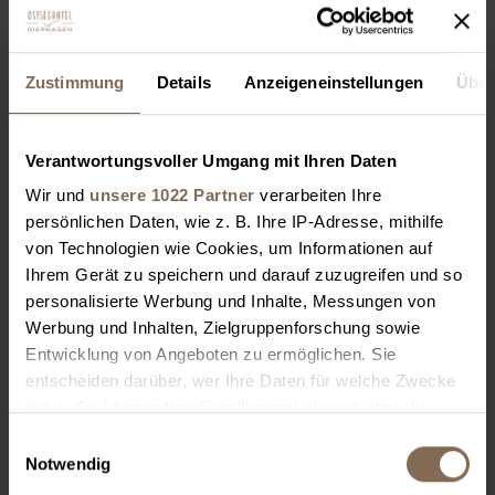
Zustimmung
Details
Anzeigeneinstellungen
Über
Verantwortungsvoller Umgang mit Ihren Daten
Wir und
unsere 1022 Partner
verarbeiten Ihre
persönlichen Daten, wie z. B. Ihre IP-Adresse, mithilfe
von Technologien wie Cookies, um Informationen auf
Ihrem Gerät zu speichern und darauf zuzugreifen und so
personalisierte Werbung und Inhalte, Messungen von
Werbung und Inhalten, Zielgruppenforschung sowie
Entwicklung von Angeboten zu ermöglichen. Sie
entscheiden darüber, wer Ihre Daten für welche Zwecke
nutzt. Sie können Ihre Einwilligung jederzeit über die
Cookie-Erklärung oder durch Klicken auf das Privacy
Einwilligungsauswahl
Trigger Symbol ändern oder widerrufen
Notwendig