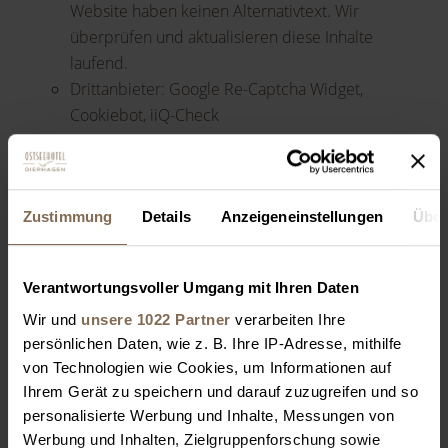
Website haben keinen Alternativtext. Wir
überprüfen und aktualisieren diese Inhalte
laufend.
Drittanbieter: Google Re-Captcha Widget,
Cookiebot, iiQ-Check
Barrieren Melden, Feedback und
Kontaktangaben
Zustimmung
Details
Anzeigeneinstellungen
Über
Sind Ihnen Barrieren beim Zugang zu Inhalten auf
www.ostseehotel-dierhagen.de aufgefallen? Dann
Verantwortungsvoller Umgang mit Ihren Daten
können Sie sich gerne bei uns melden. Wir freuen uns
Wir und
unsere 1022 Partner
verarbeiten Ihre
auf Ihr Feedback und bemühen uns, die gemeldeten
persönlichen Daten, wie z. B. Ihre IP-Adresse, mithilfe
Barrieren in Rahmen der technischen und
von Technologien wie Cookies, um Informationen auf
wirtschaftlichen Möglichkeiten schnellstmöglich zu
Ihrem Gerät zu speichern und darauf zuzugreifen und so
beheben. Bitte teilen Sie uns mit, auf welche Seite und
personalisierte Werbung und Inhalte, Messungen von
bei welcher Funktion Sie auf Barrieren gestoßen sind.
Werbung und Inhalten, Zielgruppenforschung sowie