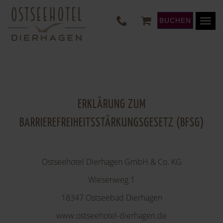
BUCHEN
Togg
Navi
ERKLÄRUNG ZUM
BARRIEREFREIHEITSSTÄRKUNGSGESETZ (BFSG)
Ostseehotel Dierhagen GmbH & Co. KG
Wiesenweg 1
18347 Ostseebad Dierhagen
www.ostseehotel-dierhagen.de