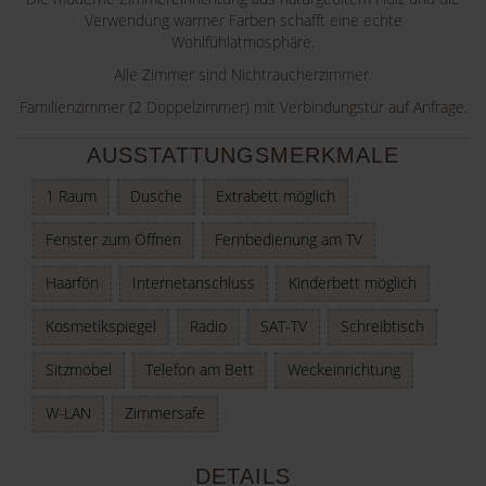
Verwendung warmer Farben schafft eine echte
Wohlfühlatmosphäre.
Alle Zimmer sind Nichtraucherzimmer.
Familienzimmer (2 Doppelzimmer) mit Verbindungstür auf Anfrage.
AUSSTATTUNGSMERKMALE
1 Raum
Dusche
Extrabett möglich
Fenster zum Öffnen
Fernbedienung am TV
Haarfön
Internetanschluss
Kinderbett möglich
Kosmetikspiegel
Radio
SAT-TV
Schreibtisch
Sitzmöbel
Telefon am Bett
Weckeinrichtung
W-LAN
Zimmersafe
DETAILS