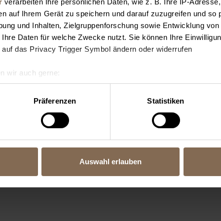
r
verarbeiten Ihre persönlichen Daten, wie z. B. Ihre IP-Adresse,
en auf Ihrem Gerät zu speichern und darauf zuzugreifen und so 
ung und Inhalten, Zielgruppenforschung sowie Entwicklung von
 Ihre Daten für welche Zwecke nutzt. Sie können Ihre Einwilligun
 auf das Privacy Trigger Symbol ändern oder widerrufen
n wir auch gerne:
geografische Lage erfassen, welche bis auf einige Meter genau 
Scannen nach bestimmten Merkmalen (Fingerprinting) identifizie
Präferenzen
Statistiken
ie Ihre persönlichen Daten verarbeitet werden, und legen Sie I
nhalte und Anzeigen zu personalisieren, Funktionen für soziale
Website zu analysieren. Außerdem geben wir Informationen zu I
Auswahl erlauben
r soziale Medien, Werbung und Analysen weiter. Unsere Partner
 Daten zusammen, die Sie ihnen bereitgestellt haben oder die s
n.