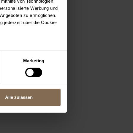
 mithilfe von Technologien
personalisierte Werbung und
 Angeboten zu ermöglichen.
g jederzeit über die Cookie-
sein können
ren
Marketing
hre Präferenzen im
Abschnitt
 Medien anbieten zu können
hrer Verwendung unserer
Alle zulassen
 führen diese Informationen
ie im Rahmen Ihrer Nutzung