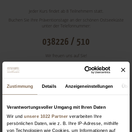
Jeder Kurs findet ab 8 Teilnehmern statt.
Buchen Sie Ihre Präventionstage an der schönen Ostseeküste
unter der Telefonnummer:
038226 / 510
Wir freuen uns auf Sie!
VERANSTALTUNGSORT
Zustimmung
Details
Anzeigeneinstellungen
Über
Ostseehotel Dierhagen Wiesenweg, 18347
Dierhagen, Deutschland
Verantwortungsvoller Umgang mit Ihren Daten
info@ostseehotel-
Wir und
unsere 1022 Partner
verarbeiten Ihre
+4938226510
dierhagen.de
persönlichen Daten, wie z. B. Ihre IP-Adresse, mithilfe
+49
von Technologien wie Cookies, um Informationen auf